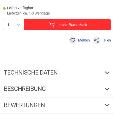
Sofort verfügbar
Lieferzeit: ca. 1-3 Werktage
In den Warenkorb
Merken
Teilen
TECHNISCHE DATEN
6,0
Länge cm
BESCHREIBUNG
13,0
Gew. g
BEWERTUNGEN
6,0
086004
Bestell-Nr.