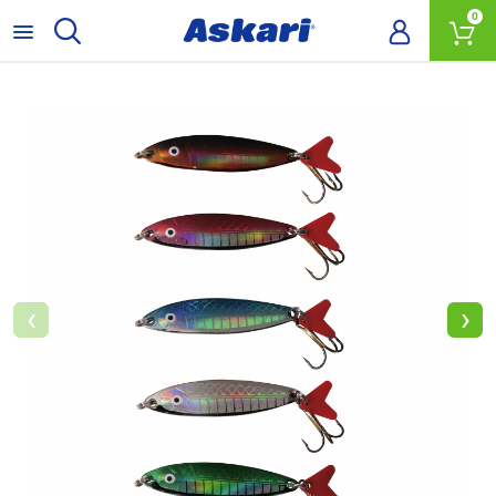
0
‹
›