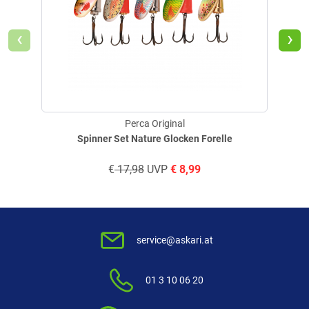
‹
›
Perca Original
Spinner Set Nature Glocken Forelle
€
17,98
UVP
€
8,99
service@askari.at
01 3 10 06 20