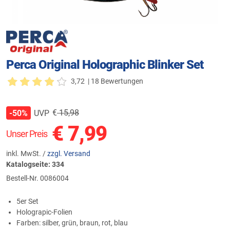
Perca Original Holographic Blinker Set
3,72
| 18 Bewertungen
€
15,98
UVP
-50%
€
7,99
Unser Preis
inkl. MwSt. /
zzgl. Versand
Katalogseite: 334
Bestell-Nr.
0086004
5er Set
Holograpic-Folien
Farben: silber, grün, braun, rot, blau