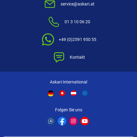
service@askari.at
1 Stern
(0)
FILTER / SORTIERUNG
01 3 10 06 20
Seymo Windingchecks
+49 (0)2591 950 55
Filigrane Metallringe für den optisch perfekten Übergang zwischen
Kork-/Duplongriff und Blank.
Kontakt
Verifizierte Bewertung
Askari International
Gutes Teil
geschrieben am
09.03.2022 über Trusted Shops
Folgen Sie uns
Verifizierte Bewertung