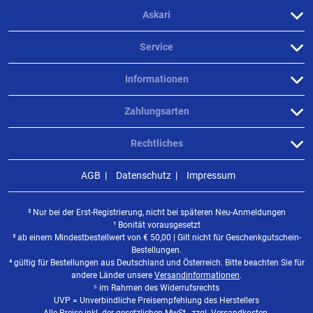
Alles den Erwartungen entsprechend. Nur Schade dass es die
Askari
nicht in anderen Farben gibt. Zumindest hab ich die nicht
gefunden
Service
geschrieben am
28.11.2021 über Trusted Shops
Informationen
Zahlungsarten
Verifizierte Bewertung
Rechtliches
Alles den Erwartungen entsprechend. Nur Schade dass es die
AGB
Datenschutz
Impressum
nicht in anderen Farben gibt. Zumindest hab ich die nicht
gefunden
² Nur bei der Erst-Registrierung, nicht bei späteren Neu-Anmeldungen
¹ Bonität vorausgesetzt
geschrieben am
28.11.2021 über Trusted Shops
³ ab einem Mindestbestellwert von
€
50,00 | Gilt nicht für Geschenkgutschein-
Bestellungen.
⁴ gültig für Bestellungen aus Deutschland und Österreich. Bitte beachten Sie für
andere Länder unsere
Versandinformationen
.
Weitere Bewertungen ansehen
⁵ im Rahmen des Widerrufsrechts
UVP = Unverbindliche Preisempfehlung des Herstellers