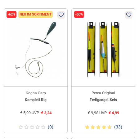
-62%
NEU IM SORTIMENT
-50%
Kogha Carp
Perca Original
Komplett Rig
Fertigangel-Sets
€
5,99
UVP
€
2,24
€
9,98
UVP
€
4,99
(0)
(33)