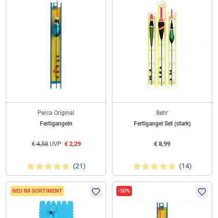
Perca Original
Behr
Fertigangeln
Fertigangel Set (stark)
€
4,58
UVP
€
2,29
€
8,99
(21)
(14)
NEU IM SORTIMENT
-50%