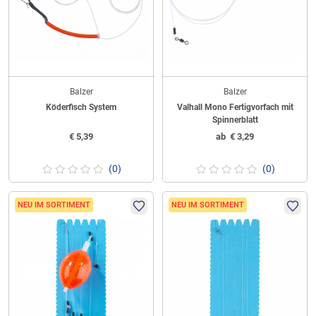
Balzer
Balzer
Köderfisch System
Valhall Mono Fertigvorfach mit
Spinnerblatt
€
5,39
ab
€
3,29
(0)
(0)
NEU IM SORTIMENT
NEU IM SORTIMENT