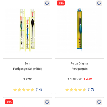
-50%
Behr
Perca Original
Fertigangel Set (mittel)
Fertigangeln
€
9,99
€
4,58
UVP
€
2,29
(14)
(17)
-50%