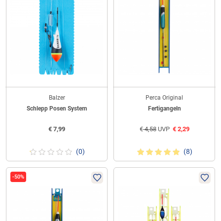
Balzer
Perca Original
Schlepp Posen System
Fertigangeln
€
7,99
€
4,58
UVP
€
2,29
(0)
(8)
-50%