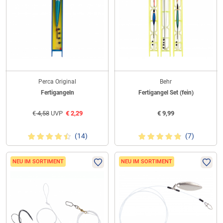
Perca Original
Behr
Fertigangeln
Fertigangel Set (fein)
€
4,58
UVP
€
2,29
€
9,99
(14)
(7)
NEU IM SORTIMENT
NEU IM SORTIMENT