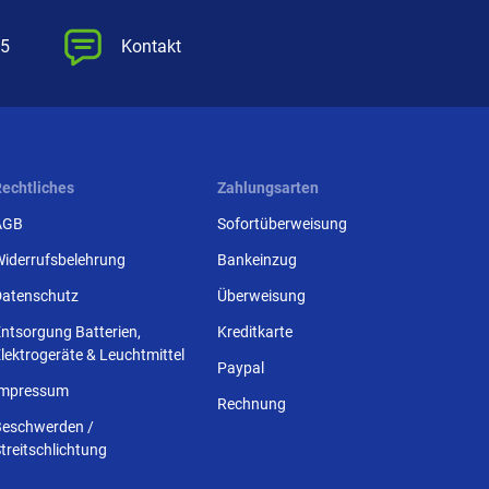
55
Kontakt
Rechtliches
Zahlungsarten
AGB
Sofortüberweisung
Widerrufsbelehrung
Bankeinzug
Datenschutz
Überweisung
ntsorgung Batterien,
Kreditkarte
lektrogeräte & Leuchtmittel
Paypal
Impressum
Rechnung
Beschwerden /
treitschlichtung