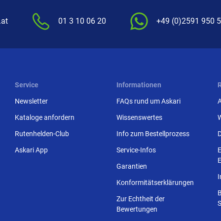
.at
01 3 10 06 20
+49 (0)2591 950 
Service
Informationen
Newsletter
FAQs rund um Askari
Kataloge anfordern
Wissenswertes
Rutenhelden-Club
Info zum Bestellprozess
Askari App
Service-Infos
E
E
Garantien
Konformitätserklärungen
Zur Echtheit der
S
Bewertungen