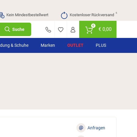
⁵
Kein Mindestbestellwert
Kostenloser Rückversand
0
€
0,00
Suche
idung & Schuhe
Marken
OUTLET
PLUS
@
Anfragen