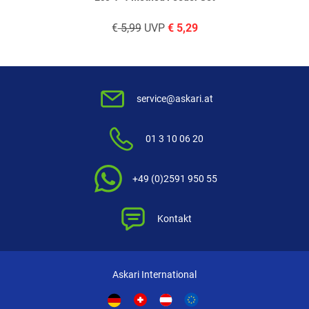
Produktbewertungen können nur von Kunden erstellt
i
€
5,99
UVP
€
5,29
werden, die das Produkt in unserem Online-Shop gekauft
haben. Sie erhalten dazu eine Aufforderung per Mail. Wir
nutzen Trusted Shops als unabhängigen Dienstleister für die
Einholung von Bewertungen. Trusted Shops hat Maßnahmen
getroffen, um sicherzustellen, dass es es sich um echte
service@askari.at
Bewertungen handelt.
Mehr Informationen
.
01 3 10 06 20
+49 (0)2591 950 55
Kontakt
Askari International