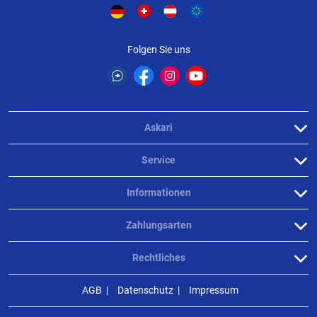
Produktbewertungen können nur von Kunden erstellt
i
werden, die das Produkt in unserem Online-Shop gekauft
haben. Sie erhalten dazu eine Aufforderung per Mail. Wir
Folgen Sie uns
nutzen Trusted Shops als unabhängigen Dienstleister für die
Einholung von Bewertungen. Trusted Shops hat Maßnahmen
getroffen, um sicherzustellen, dass es es sich um echte
Bewertungen handelt.
Mehr Informationen
.
Askari
Service
Informationen
Zahlungsarten
Rechtliches
AGB
Datenschutz
Impressum