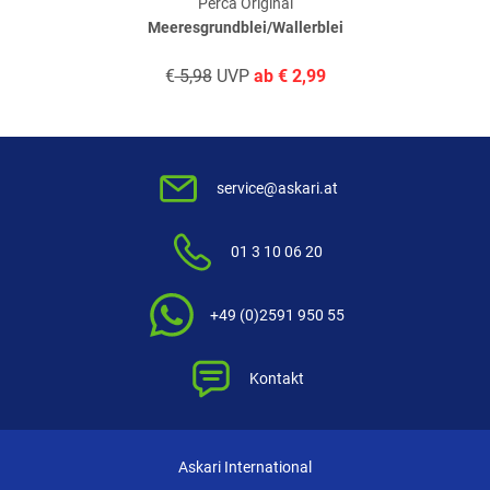
Perca Original
Meeresgrundblei/Wallerblei
Verifizierte Bewertung
€
5,98
UVP
ab
€
2,99
Sah gut aus und schwer Kann sonst nichts sagen
geschrieben am
07.10.2019 über Trusted Shops
service@askari.at
01 3 10 06 20
Top - Qualität
+49 (0)2591 950 55
geschrieben am
08.07.2019
Kontakt
Weitere Bewertungen ansehen
Askari International