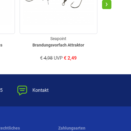
›
Seapoint
us
Brandungsvorfach Attraktor
Dorsch- 
€
4,98
UVP
€
2,49
€
4,
55
Kontakt
Rechtliches
Zahlungsarten