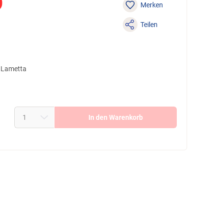
9
Merken
Teilen
m Lametta
In den Warenkorb