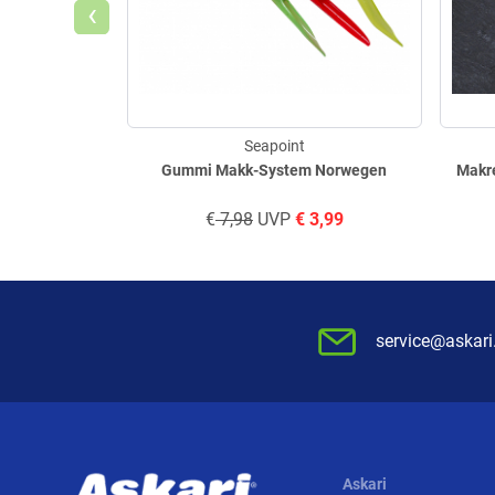
‹
Seapoint
Gummi Makk-System Norwegen
Makre
€
7,98
UVP
€
3,99
service@askari
Askari