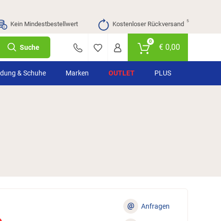
⁵
Kein Mindestbestellwert
Kostenloser Rückversand
0
€
0,00
Suche
idung & Schuhe
Marken
OUTLET
PLUS
@
Anfragen