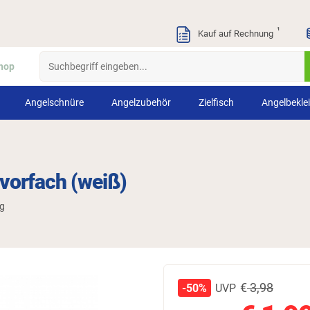
¹
Kauf auf Rechnung
hop
Angelschnüre
Angelzubehör
Zielfisch
Angelbekle
vorfach (weiß)
ng
€
3,98
UVP
-50%