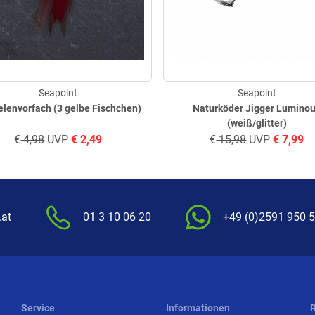
Seapoint
Seapoint
lenvorfach (3 gelbe Fischchen)
Naturköder Jigger Lumino
(weiß/glitter)
€
4,98
UVP
€
2,49
€
15,98
UVP
€
7,99
.at
01 3 10 06 20
+49 (0)2591 950 
Service
Informationen