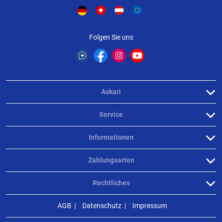
Produktbewertungen können nur von Kunden erstellt
i
werden, die das Produkt in unserem Online-Shop gekauft
Folgen Sie uns
haben. Sie erhalten dazu eine Aufforderung per Mail. Wir
nutzen Trusted Shops als unabhängigen Dienstleister für die
Einholung von Bewertungen. Trusted Shops hat Maßnahmen
getroffen, um sicherzustellen, dass es es sich um echte
Bewertungen handelt.
Mehr Informationen
.
Askari
Service
Informationen
Zahlungsarten
Rechtliches
AGB
Datenschutz
Impressum