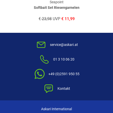
Seapoint
Softbait Set Riesengarnelen
€
23,98
UVP
€
11,99
super!
geschrieben am
24.01.2019
service@askari.at
01 3 10 06 20
alles top, wie beschrieben, schnelle Lieferung, gute
Kommunikation
+49 (0)2591 950 55
geschrieben am
25.03.2018
Kontakt
Weitere Bewertungen ansehen
Askari International