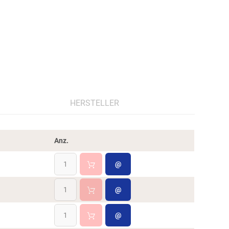
HERSTELLER
Anz.
@
@
@