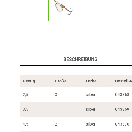
BESCHREIBUNG
Gew. g
Größe
Farbe
Bestell-N
2,5
0
silber
043368
3,5
1
silber
043369
4,5
2
silber
043370