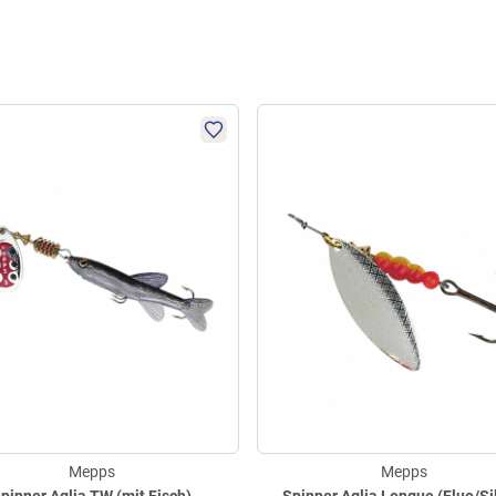
Mepps
Mepps