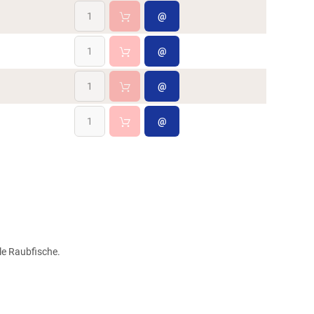
@
@
@
@
le Raubfische.