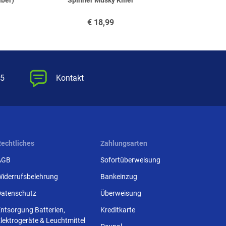
lber)
Spinner Musky Killer
Spinner
€
18,99
55
Kontakt
Rechtliches
Zahlungsarten
AGB
Sofortüberweisung
Widerrufsbelehrung
Bankeinzug
Datenschutz
Überweisung
ntsorgung Batterien,
Kreditkarte
lektrogeräte & Leuchtmittel