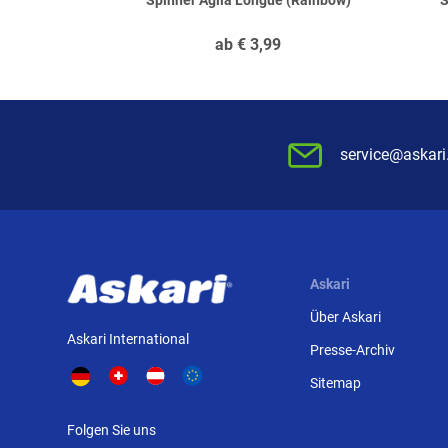
Spinner Aglia Longue (Rainbow)
S
ab
€
3,99
service@askari
Askari
Über Askari
Askari International
Presse-Archiv
Sitemap
Folgen Sie uns