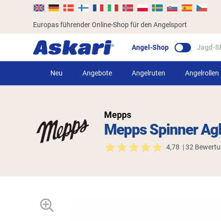
Europas führender Online-Shop für den Angelsport
Angel-Shop
Jagd-S
Neu
Angebote
Angelruten
Angelrollen
Mepps
Mepps Spinner Agli
4,78
| 32 Bewert