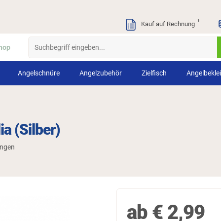
¹
Kauf auf Rechnung
hop
Angelschnüre
Angelzubehör
Zielfisch
Angelbekle
a (Silber)
ungen
ab
€
2,99