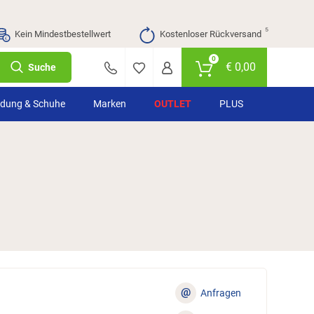
⁵
Kein Mindestbestellwert
Kostenloser Rückversand
0
€
0,00
Suche
idung & Schuhe
Marken
OUTLET
PLUS
@
Anfragen