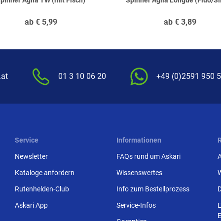
pinner Aglia TW (mit Fisch)
Spinner Aglia Longue (Fluo/Si
ab
€
5,99
ab
€
3,89
.at
01 3 10 06 20
+49 (0)2591 950 
Service
Informationen
Newsletter
FAQs rund um Askari
Kataloge anfordern
Wissenswertes
Rutenhelden-Club
Info zum Bestellprozess
Askari App
Service-Infos
E
E