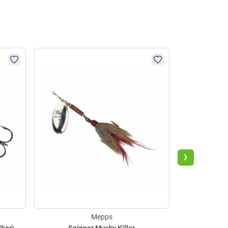
›
Mepps