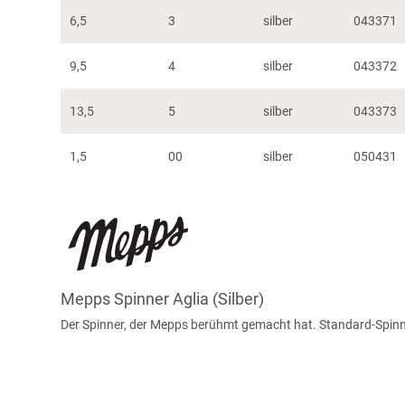
6,5
3
silber
043371
9,5
4
silber
043372
13,5
5
silber
043373
1,5
00
silber
050431
Mepps Spinner Aglia (Silber)
Der Spinner, der Mepps berühmt gemacht hat. Standard-Spinn