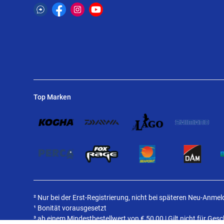
Top Marken
² Nur bei der Erst-Registrierung, nicht bei späteren Neu-Anme
¹ Bonität vorausgesetzt
³ ab einem Mindestbestellwert von
€
50,00 | Gilt nicht für Ge