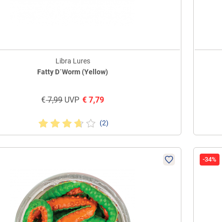
Libra Lures
Fatty D´Worm (Yellow)
€
7,99
UVP
€
7,79
(2)
-34%