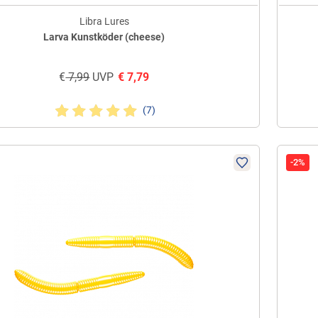
Libra Lures
Larva Kunstköder (cheese)
€
7,99
UVP
€
7,79
(7)
-2%