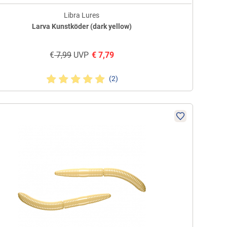
Libra Lures
Larva Kunstköder (dark yellow)
€
7,99
UVP
€
7,79
(2)