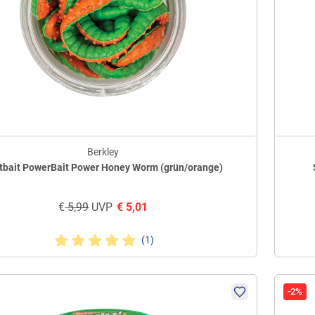
Berkley
tbait PowerBait Power Honey Worm (grün/orange)
€
5,99
UVP
€
5,01
(1)
-2%