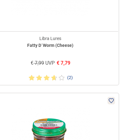
Libra Lures
Fatty D´Worm (Cheese)
€
7,99
UVP
€
7,79
(2)