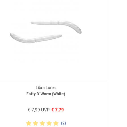
Libra Lures
Fatty D´Worm (White)
€
7,99
UVP
€
7,79
(2)