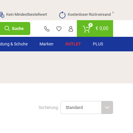
⁵
Kein Mindestbestellwert
Kostenloser Rückversand
0
€
0,00
Suche
idung & Schuhe
Marken
OUTLET
PLUS
Sortierung: