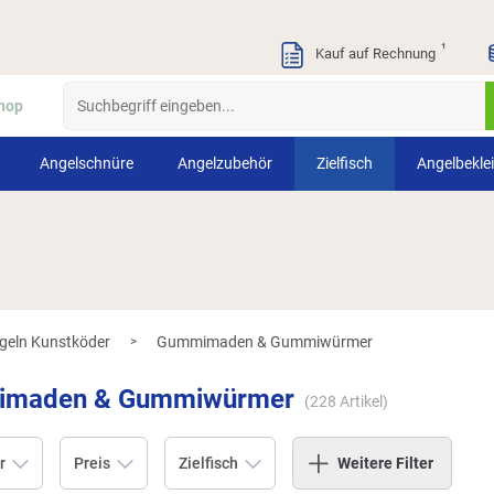
¹
Kauf auf Rechnung
hop
Angelschnüre
Angelzubehör
Zielfisch
Angelbekle
geln Kunstköder
Gummimaden & Gummiwürmer
>
maden & Gummiwürmer
(
228
Artikel)
r
Preis
Zielfisch
Weitere Filter