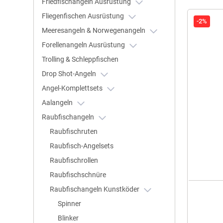
Friedfischangeln Ausrüstung
Fliegenfischen Ausrüstung
-2%
Meeresangeln & Norwegenangeln
Forellenangeln Ausrüstung
Trolling & Schleppfischen
Drop Shot-Angeln
Angel-Komplettsets
Aalangeln
Raubfischangeln
Raubfischruten
Raubfisch-Angelsets
Raubfischrollen
Raubfischschnüre
Raubfischangeln Kunstköder
Spinner
Blinker