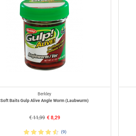
Berkley
Soft Baits Gulp Alive Angle Worm (Laubwurm)
€
11,99
€
8,29
(9)