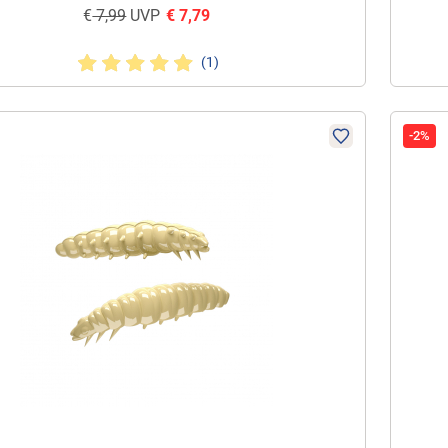
€
7,99
UVP
€
7,79
(1)
-2%